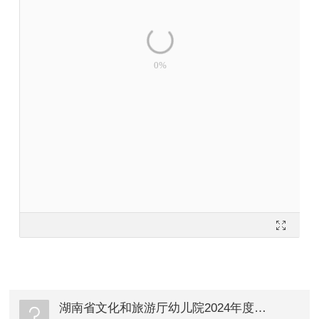
湖南省文化和旅游厅幼儿院2024年度决算公开-审批稿.ABUIABA9GAAg6vzDxgYovMjvYApdABUIABA9GAAg6vzDxgYovMjvYAf