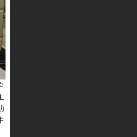
学
主
幼
中